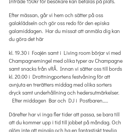
Inträde 150kr för besökare kan betalas på plats.
Efter mässan, går vi hem och sätter på oss
galaklädseln och gör oss redo för den episka
galamiddagen. Har du missat att anmäla dig kan
du göra det här
kl. 19.30 i Foajén samt i Living room börjar vi med
Champagnemingel med olika typer av Champagne
samt snacks från vRÅ. Innan vi sätter oss till bords
kl. 20.00 i Drottningportens festvåning för att
avnjuta en trerätters middag med olika sorters
dryck samt underhållning och hedersutmärkelser.
Efter middagen Bar och DJ i Postbaren…..
Därefter har vi inga fler tider att passa, se bara till
att du kommer upp i tid till jobbet på måndag. Och
glöm inte att mingla och ha en fantastiskt trevlig