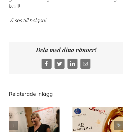
kväll!
Vi ses till helgen!
Dela med dina vänner!
Facebook
Twitter
LinkedIn
E-
post
Relaterade inlägg
Vad har ni
Lördagens
packat ner i
seminarier