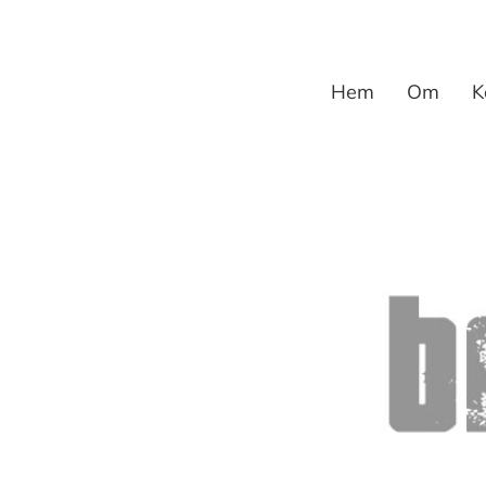
Fortsätt
till
innehållet
Hem
Om
K