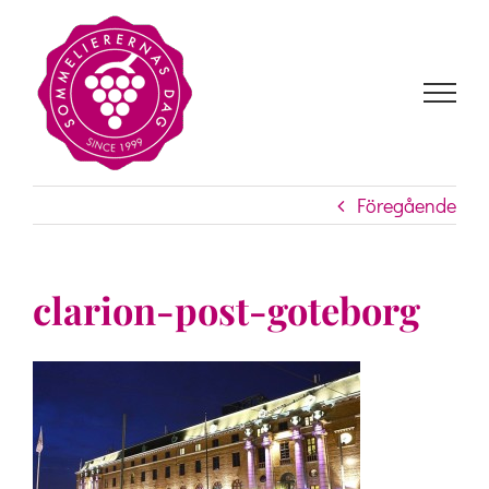
Fortsätt
till
innehållet
Föregående
clarion-post-goteborg