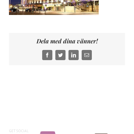
Dela med dina vänner!
Facebook
Twitter
LinkedIn
E-
post
GET SOCIAL