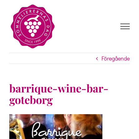
Fortsätt
till
innehållet
Föregående
barrique-wine-bar-
goteborg