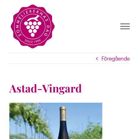
Fortsätt
till
innehållet
Föregående
Astad-Vingard